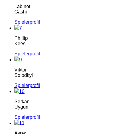
Labinot
Gashi
Spielerprofil
7
Phillip
Kees
Spielerprofil
9
Viktor
Solodkyi
Spielerprofil
10
Serkan
Uygun
Spielerprofil
11
Aytac