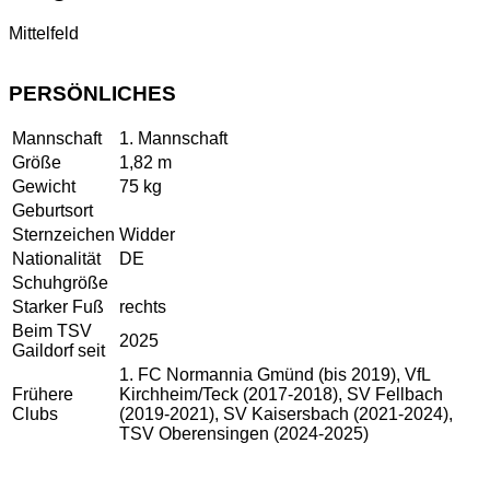
Mittelfeld
PERSÖNLICHES
Mannschaft
1. Mannschaft
Größe
1,82 m
Gewicht
75 kg
Geburtsort
Sternzeichen
Widder
Nationalität
DE
Schuhgröße
Starker Fuß
rechts
Beim TSV
2025
Gaildorf seit
1. FC Normannia Gmünd (bis 2019), VfL
Frühere
Kirchheim/Teck (2017-2018), SV Fellbach
Clubs
(2019-2021), SV Kaisersbach (2021-2024),
TSV Oberensingen (2024-2025)