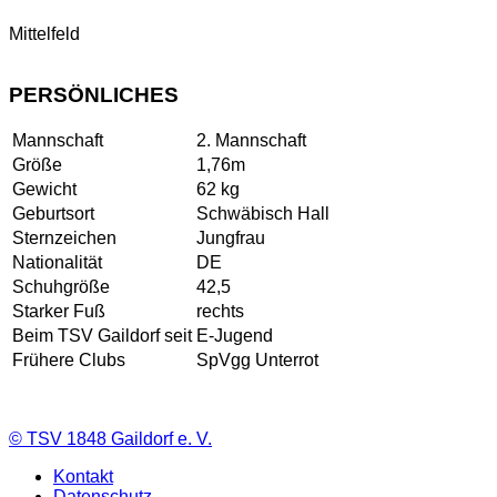
Mittelfeld
PERSÖNLICHES
Mannschaft
2. Mannschaft
Größe
1,76m
Gewicht
62 kg
Geburtsort
Schwäbisch Hall
Sternzeichen
Jungfrau
Nationalität
DE
Schuhgröße
42,5
Starker Fuß
rechts
Beim TSV Gaildorf seit
E-Jugend
Frühere Clubs
SpVgg Unterrot
©
TSV 1848 Gaildorf e. V.
Kontakt
Datenschutz